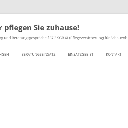
r pflegen Sie zuhause!
ng und Beratungsgespräche §37.3 SGB XI (Pflegeversicherung) für Schaue
UNGEN
BERATUNGSEINSATZ
EINSATZGEBIET
KONTAKT
JETZT BEWE