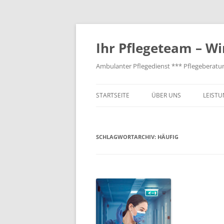
Zum
Inhalt
springen
Ihr Pflegeteam – Wi
Ambulanter Pflegedienst *** Pflegeberatu
STARTSEITE
ÜBER UNS
LEIST
IMPRESSUM
SCHLAGWORTARCHIV:
DATENSCHUTZ
HÄUFIG